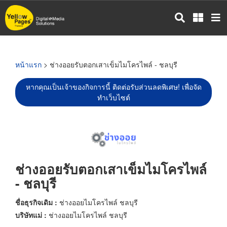
ข้าม
ไป
ยัง
เนื้อหา
หลัก
หน้าแรก
> ช่างออยรับตอกเสาเข็มไมโครไพล์ - ชลบุรี
หากคุณเป็นเจ้าของกิจการนี้ ติดต่อรับส่วนลดพิเศษ! เพื่อจัด
ทำเว็บไซต์
ช่างออยรับตอกเสาเข็มไมโครไพล์
- ชลบุรี
ชื่อธุรกิจเดิม :
ช่างออยไมโครไพล์ ชลบุรี
บริษัทแม่ :
ช่างออยไมโครไพล์ ชลบุรี