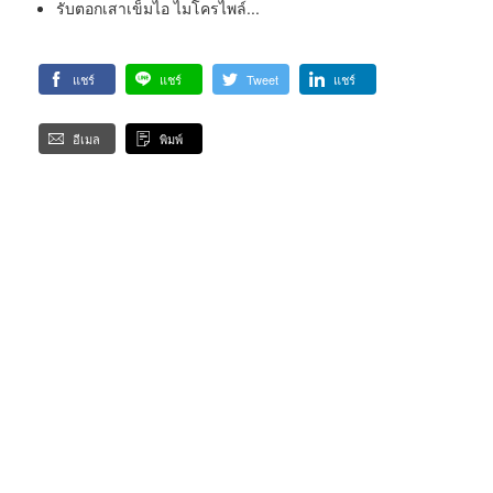
รับตอกเสาเข็มไอ ไมโครไพล์...
แชร์
แชร์
Tweet
แชร์
อีเมล
พิมพ์