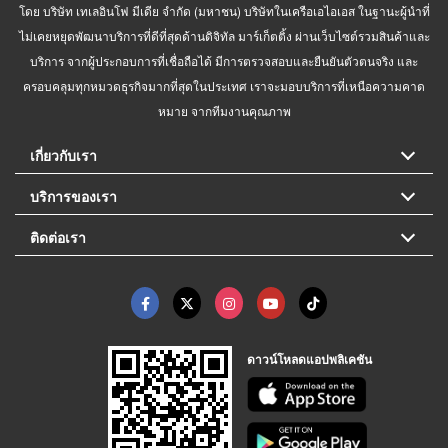
โดย บริษัท เทเลอินโฟ มีเดีย จำกัด (มหาชน) บริษัทในเครือเอไอเอส ในฐานะผู้นำที่
ไม่เคยหยุดพัฒนาบริการที่ดีที่สุดด้านดิจิทัล มาร์เก็ตติ้ง ผ่านเว็บไซต์รวมสินค้าและ
บริการ จากผู้ประกอบการที่เชื่อถือได้ มีการตรวจสอบและยืนยันตัวตนจริง และ
ครอบคลุมทุกหมวดธุรกิจมากที่สุดในประเทศ เราจะมอบบริการที่เหนือความคาด
หมาย จากทีมงานคุณภาพ
เกี่ยวกับเรา
บริการของเรา
ติดต่อเรา
ดาวน์โหลดแอปพลิเคชัน