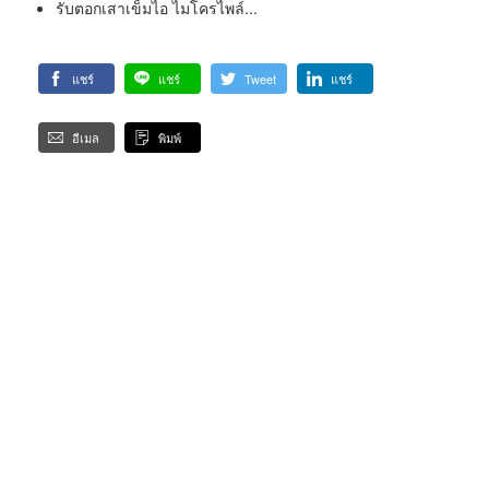
รับตอกเสาเข็มไอ ไมโครไพล์...
แชร์
แชร์
Tweet
แชร์
อีเมล
พิมพ์