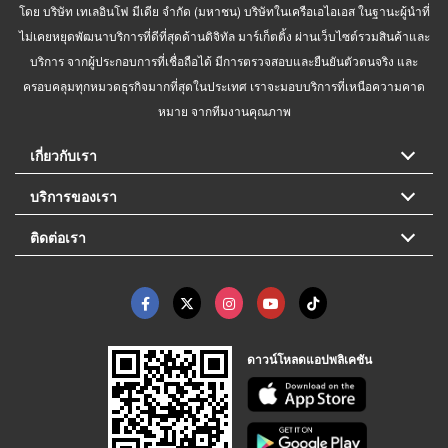
โดย บริษัท เทเลอินโฟ มีเดีย จำกัด (มหาชน) บริษัทในเครือเอไอเอส ในฐานะผู้นำที่
ไม่เคยหยุดพัฒนาบริการที่ดีที่สุดด้านดิจิทัล มาร์เก็ตติ้ง ผ่านเว็บไซต์รวมสินค้าและ
บริการ จากผู้ประกอบการที่เชื่อถือได้ มีการตรวจสอบและยืนยันตัวตนจริง และ
ครอบคลุมทุกหมวดธุรกิจมากที่สุดในประเทศ เราจะมอบบริการที่เหนือความคาด
หมาย จากทีมงานคุณภาพ
เกี่ยวกับเรา
บริการของเรา
ติดต่อเรา
ดาวน์โหลดแอปพลิเคชัน